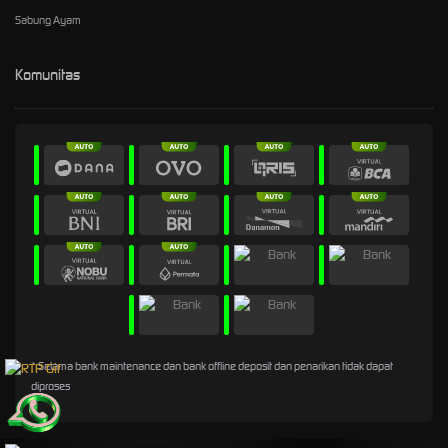
Sabung Ayam
Komunitas
* Selama bank maintenance dan bank offline deposit dan penarikan tidak dapat
diproses