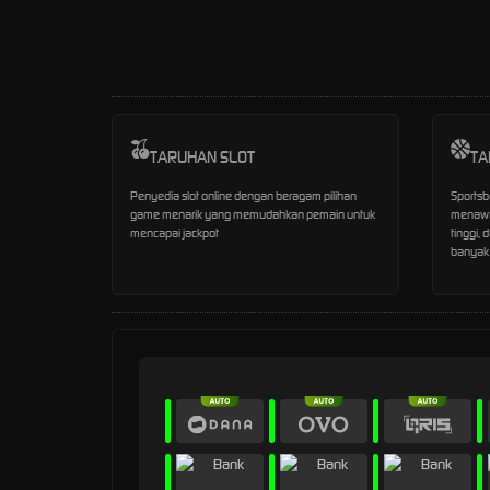
TARUHAN SLOT
TA
Penyedia slot online dengan beragam pilihan
Sportsb
game menarik yang memudahkan pemain untuk
menawar
mencapai jackpot
tinggi,
banyak 