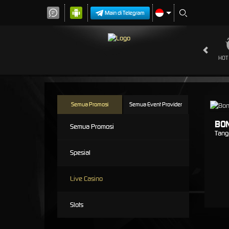
Main di Telegram
HOT
Semua Promosi
Semua Event Provider
BON
Semua Promosi
Tang
Spesial
Live Casino
Slots