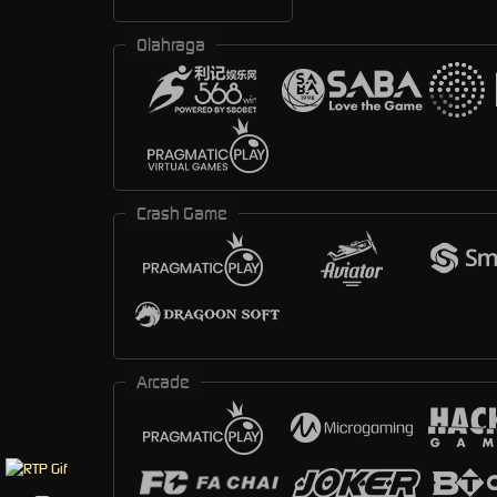
Olahraga
Crash Game
Arcade