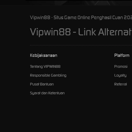
Vipwin88 - Situs Game Online Penghasil Cuan 2
Vipwin88 - Link Alterna
Kebijaksanaan
Platform
Tentang VIPWIN88
Promosi
Responsible Gambling
Loyalty
Pusat Bantuan
Referral
Syarat dan Ketentuan