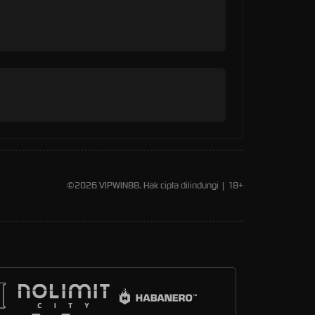
©2026 VIPWIN88. Hak cipta dilindungi | 18+