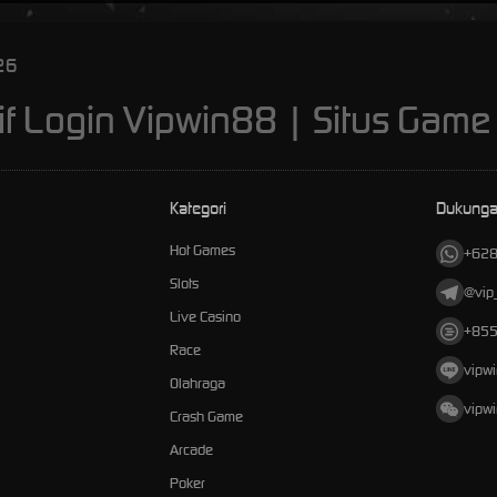
026
tif Login Vipwin88 | Situs Game
Kategori
Dukung
Hot Games
+62
Slots
@vip
Live Casino
+855
Race
vipw
Olahraga
vipw
Crash Game
Arcade
Poker