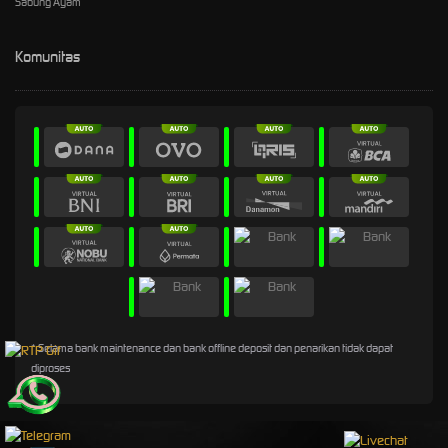
Sabung Ayam
Komunitas
* Selama bank maintenance dan bank offline deposit dan penarikan tidak dapat
diproses