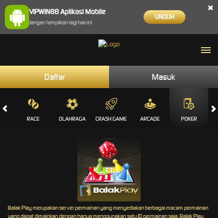
×
VIPWIN88 Aplikasi Mobile
UNDUH
Jangan tampilkan lagi hari ini
Daftar
Masuk
SINO
RACE
OLAHRAGA
CRASH GAME
ARCADE
POKER
Balak Play merupakan server permainan yang menyediakan berbagai macam permainan
yang dapat dimainkan dengan hanya menggunakan satu ID permainan saja. Balak Play