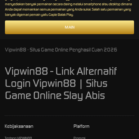
menyediakan banyak permainan secara daring melalui smartphone atau desktop dimana
Anda dapat memainkan semua permainan yang Anda sukai. Salah satu permainan yang
banyak digemari pemain yaitu Gaple Balak Play.
MAIN
Vipwin88 - Situs Game Online Penghasil Cuan 2026
Vipwin88 - Link Alternatif
Login Vipwin88 | Situs
Game Online Slay Abis
Kebijaksanaan
Platform
Tentang VIPWIN88
Promosi