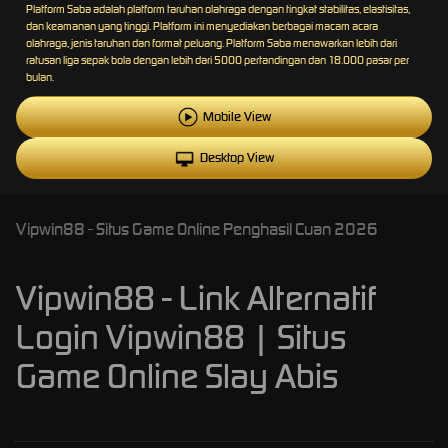
Platform Saba adalah platform taruhan olahraga dengan tingkat stabilitas, elastisitas,
dan keamanan yang tinggi. Platform ini menyediakan berbagai macam acara
olahraga, jenis taruhan dan format peluang. Platform Saba menawarkan lebih dari
ratusan liga sepak bola dengan lebih dari 5000 pertandingan dan 18.000 pasar per
bulan.
Mobile View
Desktop View
Vipwin88 - Situs Game Online Penghasil Cuan 2026
Vipwin88 - Link Alternatif
Login Vipwin88 | Situs
Game Online Slay Abis