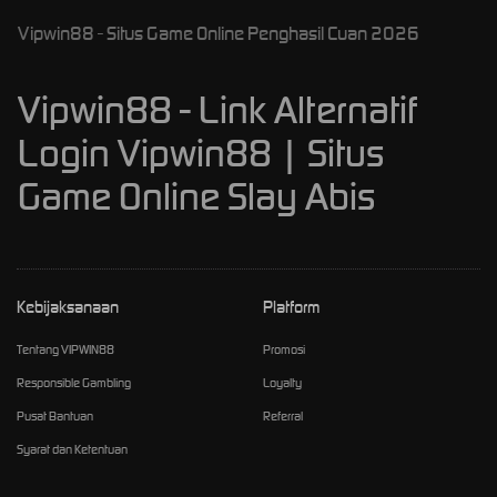
Vipwin88 - Situs Game Online Penghasil Cuan 2026
Vipwin88 - Link Alternatif
Login Vipwin88 | Situs
Game Online Slay Abis
Kebijaksanaan
Platform
Tentang VIPWIN88
Promosi
Responsible Gambling
Loyalty
Pusat Bantuan
Referral
Syarat dan Ketentuan