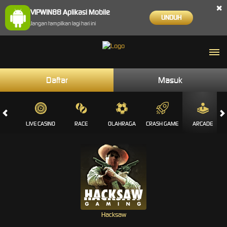
×
VIPWIN88 Aplikasi Mobile
UNDUH
Jangan tampilkan lagi hari ini
Daftar
Masuk
OTS
LIVE CASINO
RACE
OLAHRAGA
CRASH GAME
ARCADE
Hacksaw