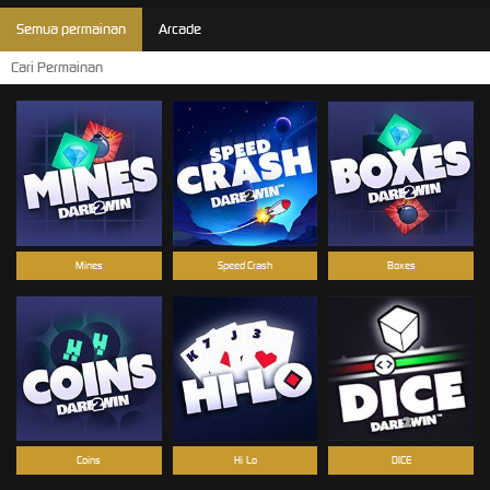
Semua permainan
Arcade
Mines
Speed Crash
Boxes
Coins
Hi-Lo
DICE