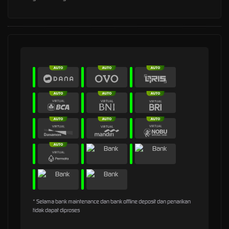
* Selama bank maintenance dan bank offline deposit dan penarikan
tidak dapat diproses