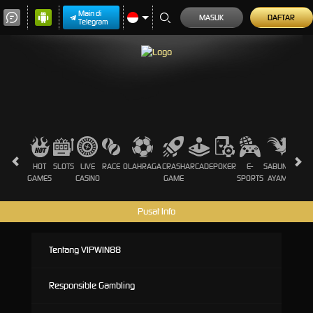
Main di
MASUK
DAFTAR
Telegram
HOT
SLOTS
LIVE
RACE
OLAHRAGA
CRASH
ARCADE
POKER
E-
SABUNG
PROM
GAMES
CASINO
GAME
SPORTS
AYAM
Pusat Info
Tentang VIPWIN88
Responsible Gambling