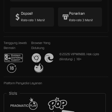
Deposit
Penarikan
Rata-rata 1 Menit
Rata-rata 3 Menit
Tanggung Jawab
Browser Yang
Bermain
Didukung
©2026 VIPWIN88. Hak cipta
dilindungi | 18+
Platform Penyedia Layanan
Slots