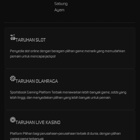
Sabung
Ayam
TARUHAN SLOT
Penyedia slot online dengan beragam pilihan game menarik yang memudahkan
pemain untuk mencapai jackpot
TARUHAN OLAHRAGA
Sportsbook Gaming Platform Terbaik menawarkan lebih banyak game, odds yang
lebih tinggi, dan menyediakan pilihan yang lebih banyak untuk pemain.
TARUHAN LIVE KASINO
Platform Pilihan bagi perusahaan-perusahaan terbaik di dunia, dengan pilihan
variasi game terbanyak