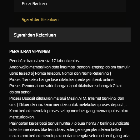
Pusat Bantuan
Syarat dan Ketentuan
Syarat dan Ketentuan
PERATURAN VIPWIN88
Pendaftar harus berusia 17 tahun keatas.
Anda wajib memberikan data informasi dengan lengkap dalam formulir
yang tersedia( Nomor telepon, Nomor dan Nama Rekening )
Proses Transaksi hanya bisa dilakukan pada jam bank online.
Proses Pemindahan saldo hanya dapat dilakukan sebanyak 2 kali
dalam sehari.
Proses Deposit dilakukan melalui Mesin ATM, Internet banking, dan
sms ( Diluar dari ini, kami menolak untuk melakukan proses deposit ).
Kami berhak menolak proses setiap member yang memanipulasi atau
mencurigakan.
Peringatan keras bagi bonus hunter / player hantu / betting syndicate
tidak terima disini. Jika terindikasi adanya keganjilan dalam betlist
maka kami berhak menutup akun dan menyita seluruh kredit yang ada