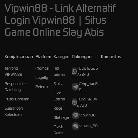
Vipwin88 - Link Alternatif
Login Vipwin88 | Situs
Game Online Slay Abis
Kebijaksanaan
Platform
Kategori
Dukungan
Komunitas
Tentang
Promosi
Hot
+62812625
VIPWIN88
Games
73240
Loyalty
Responsible
Slots
@vip_win8
Referral
Gambling
8
Live
Pusat Bantuan
Casino
+855 9234
2738
Syarat dan
Race
Ketentuan
vipwin88
Olahraga
vipwin_88
Crash
Game