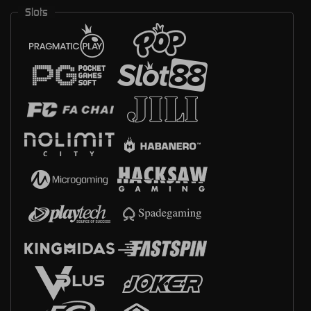
Slots