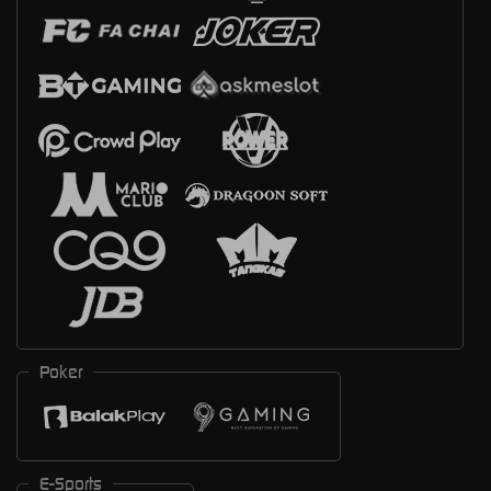
Poker
E-Sports