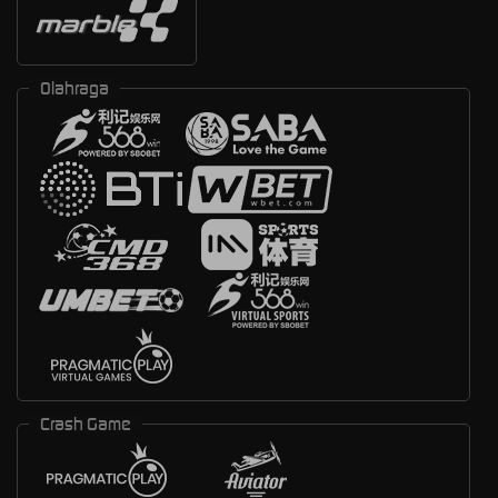
Olahraga
Crash Game