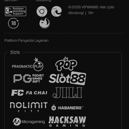
©2026 VIPWIN88. Hak cipta
dilindungi | 18+
Platform Penyedia Layanan
Slots