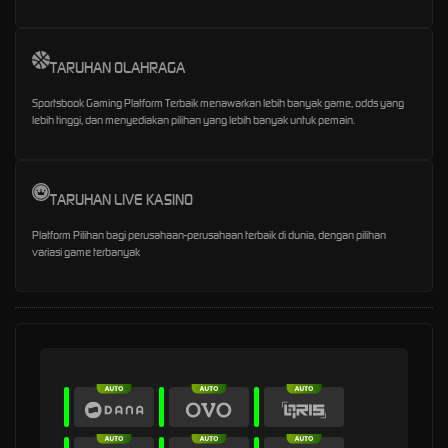
TARUHAN OLAHRAGA
Sportsbook Gaming Platform Terbaik menawarkan lebih banyak game, odds yang
lebih tinggi, dan menyediakan pilihan yang lebih banyak untuk pemain.
TARUHAN LIVE KASINO
Platform Pilihan bagi perusahaan-perusahaan terbaik di dunia, dengan pilihan
variasi game terbanyak