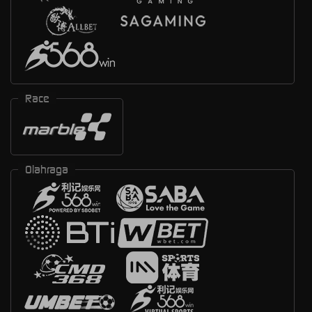
Race
Olahraga