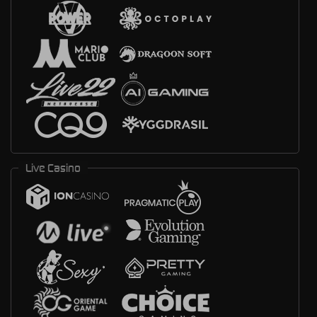
Live Casino