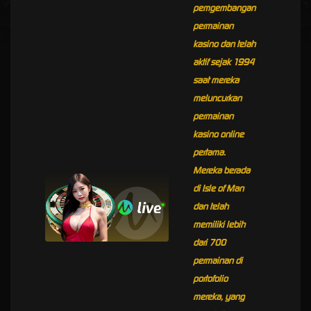
pemgembangan
permainan
kasino dan telah
aktif sejak 1994
saat mereka
meluncurkan
permainan
kasino online
pertama.
Mereka berada
di Isle of Man
dan telah
memiliki lebih
dari 700
permainan di
portofolio
mereka, yang