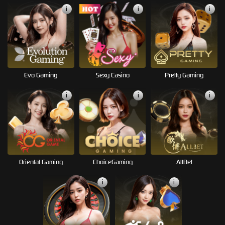
i
i
i
Evo Gaming
Sexy Casino
Pretty Gaming
i
i
i
Oriental Gaming
ChoiceGaming
AllBet
i
i